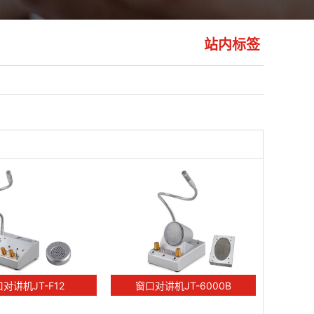
站内标签
对讲机JT-F12
窗口对讲机JT-6000B