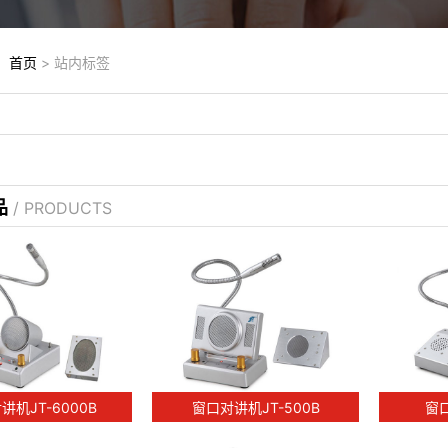
：
首页
> 站内标签
品
/ PRODUCTS
讲机JT-6000B
窗口对讲机JT-500B
窗口