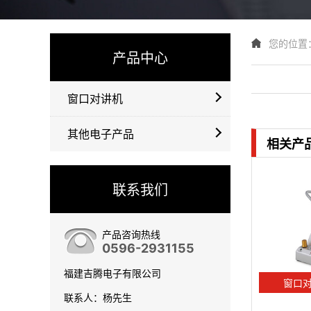
您的位置
产品中心
窗口对讲机
其他电子产品
相关产
联系我们
产品咨询热线
0596-2931155
福建吉腾电子有限公司
窗口对
联系人：杨先生