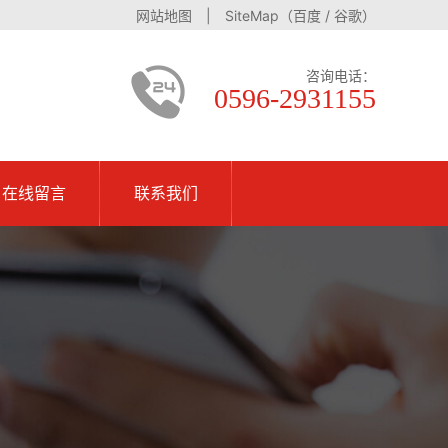
网站地图
| SiteMap（
百度
/
谷歌
）
咨询电话：
0596-2931155
在线留言
联系我们